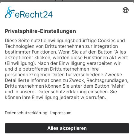
Office:
Office 76 , Rasis Business Building,
4th Floor, Barsha 1 Dubai
Yard:
Dubai Industrial City
P.O Box:
123049 | Dubai, United Arab Emirates
Mobil:
+971 588393073 | +971 548888697
Phone:
+971 45756090
info@foundation-equipment.com
www.fsr-equipment.com
FSR LinkedIn
Kaufen | Mieten | Leasen
Impressum
Datenschutz